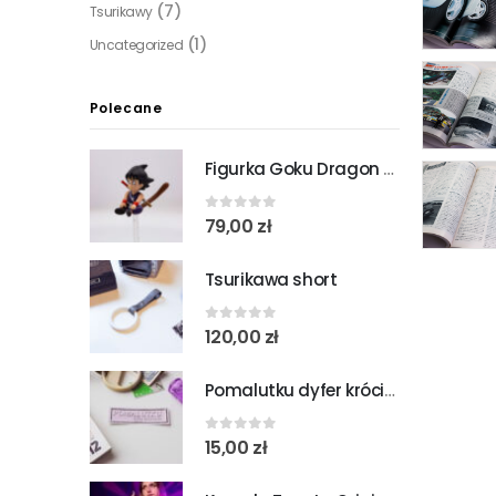
(7)
Tsurikawy
(1)
Uncategorized
Polecane
Figurka Goku Dragon Ball
0
out of 5
79,00
zł
Tsurikawa short
0
out of 5
120,00
zł
Pomalutku dyfer króciutki
0
out of 5
15,00
zł