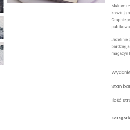
Multum te
kosztują 
Graphic p
publikowan
Jeżeli ni
bardziej j
magazyn k
Wydanie 
Stan bar
Ilość st
Kategori