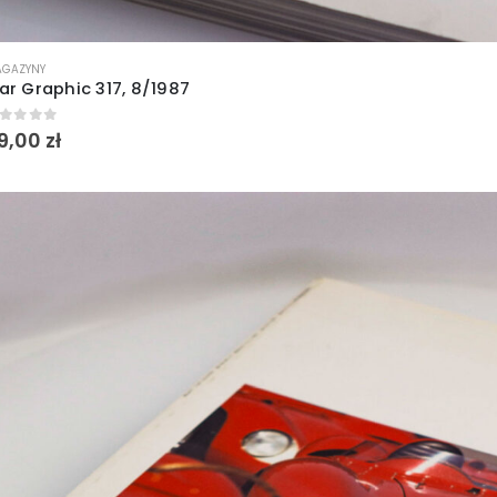
GAZYNY
ar Graphic 317, 8/1987
out of 5
9,00
zł