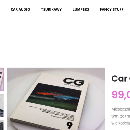
CAR AUDIO
TSURIKAWY
LUMPEKS
FANCY STUFF
Car 
99,
Miesięczn
tym, że tra
wielkością