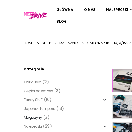
GŁÓWNA
O NAS
NALEPECZKI
BLOG
HOME
SHOP
MAGAZYNY
CAR GRAPHIC 318, 9/1987
Kategorie
(2)
Car audio
(3)
Części do wozów
(10)
Fancy Stuff
(13)
Japoński Lumpeks
(3)
Magazyny
(29)
Nalepeczki