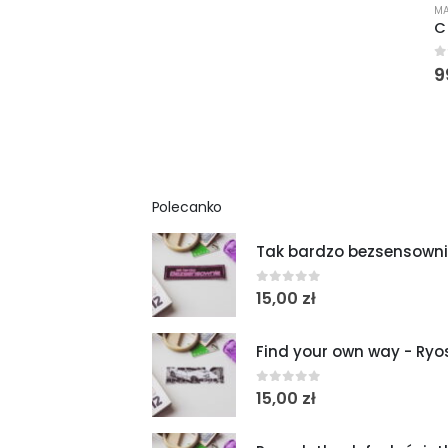
MA
C
0
9
Polecanko
Tak bardzo bezsensowni
0
out of 5
15,00
zł
Find your own way - Ry
0
out of 5
15,00
zł