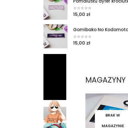
Pomalutku dyfer króciutk
0
out of 5
15,00
zł
Gomibako No Kodomotach
0
out of 5
15,00
zł
MAGAZYNY
BRAK W
MAGAZYNIE