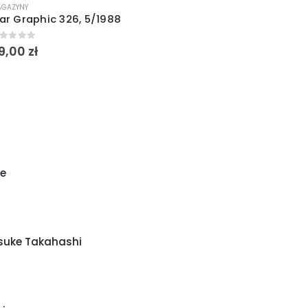
GAZYNY
ar Graphic 326, 5/1988
out of 5
9,00
zł
e
osuke Takahashi