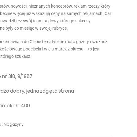
stów, nowości, nieznanych konceptów, reklam rzeczy który
obecnie więcej niż wskazują ceny na samych reklamach. Car
rowadził też swój team rajdowy którego sukcesy
e były co miesiąc w swojej rubryce.
e przemawiają do Ciebie tematyczne moto gazety i szukasz
akościowego podejścia i wielu marek z okresu – to jest
tórego szukasz.
nr 318, 9/1987
dzo dobry, jedna zagięta strona
ron: około 400
a:
Magazyny