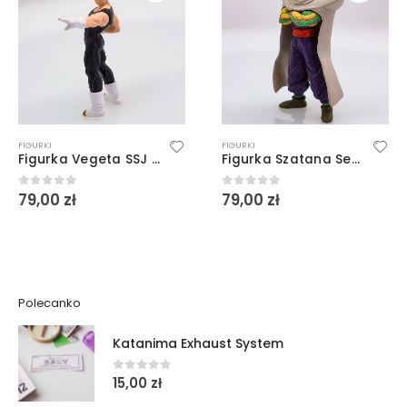
FIGURKI
FIGURKI
Figurka Vegeta SSJ Dragon Ball
Figurka Szatana Serduszko Dragon Ball
79,00
zł
79,00
zł
0
out of 5
0
out of 5
Polecanko
Katanima Exhaust System
15,00
zł
0
out of 5