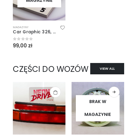
MAGAZYNIE
MAGAZYNY
Car Graphic 326, 5/1988
99,00
zł
0
out of 5
CZĘŚCI DO WOZÓW
VIEW ALL
BRAK W
MAGAZYNIE