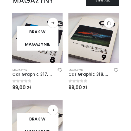
MAGAZYNY
VIEW ALL
BRAK W
MAGAZYNIE
MAGAZYNY
MAGAZYNY
Car Graphic 317, 8/1987
Car Graphic 318, 9/1987
99,00
zł
99,00
zł
0
out of 5
0
out of 5
BRAK W