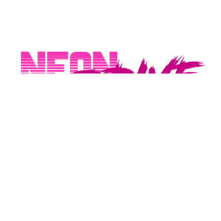
Konto
Moje konto
Rodzaje płatności
Sposoby dostawy
Neon Drive store
O NeonDrive
Regulamin