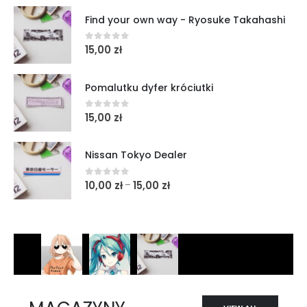
Find your own way - Ryosuke Takahashi
15,00
zł
0
out of 5
Pomalutku dyfer króciutki
15,00
zł
0
out of 5
Nissan Tokyo Dealer
10,00
zł
15,00
zł
–
0
out of 5