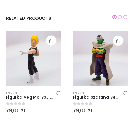
RELATED PRODUCTS
FIGURKI
FIGURKI
Figurka Vegeta SSJ Dragon Ball
Figurka Szatana Serduszko Dragon Ball
79,00
zł
79,00
zł
0
out of 5
0
out of 5