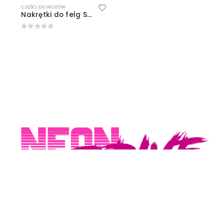
CZĘŚCI DO WOZÓW
Nakrętki do felg SSR M12x1.25 (Nissan)
0
out of 5
Konto
Moje konto