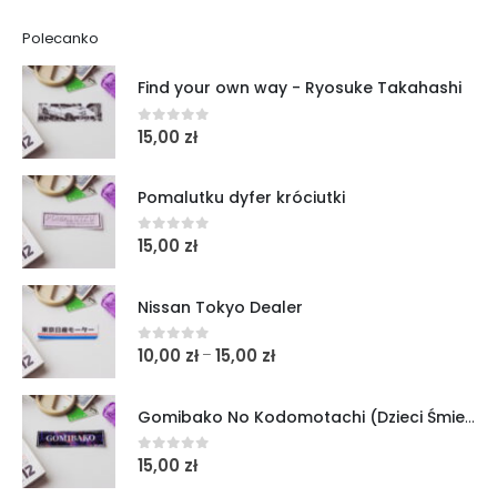
Polecanko
Find your own way - Ryosuke Takahashi
15,00
zł
0
out of 5
Pomalutku dyfer króciutki
15,00
zł
0
out of 5
Nissan Tokyo Dealer
10,00
zł
15,00
zł
–
0
out of 5
Gomibako No Kodomotachi (Dzieci Śmietników)
15,00
zł
0
out of 5