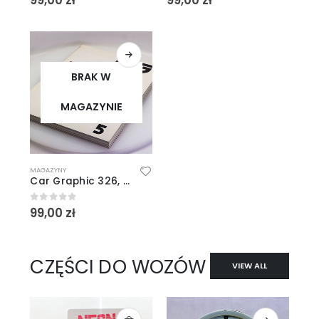
99,00
zł
99,00
zł
BRAK W
MAGAZYNIE
MAGAZYNY
Car Graphic 326, 5/1988
99,00
zł
0
out of 5
CZĘŚCI DO WOZÓW
VIEW ALL