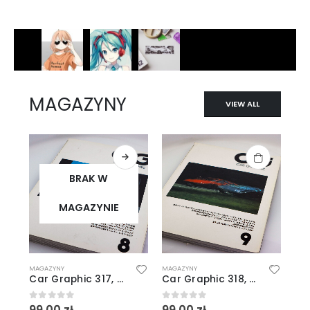
MAGAZYNY
VIEW ALL
BRAK W
MAGAZYNIE
MAGAZYNY
MAGAZYNY
Car Graphic 317, 8/1987
Car Graphic 318, 9/1987
0
out of 5
0
out of 5