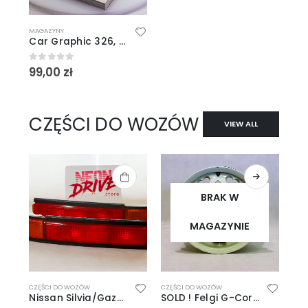
MAGAZYNY
Car Graphic 326, 5/1988
99,00
zł
0
out of 5
CZĘŚCI DO WOZÓW
VIEW ALL
BRAK W
MAGAZYNIE
CZĘŚCI DO WOZÓW
CZĘŚCI DO WOZÓW
Nissan Silvia/Gazelle S10/S11 Tail Lights
SOLD ! Felgi G-Corporation 14″ cali 4×100 5J ET+45 MovingCafeLabel Heartful White 4szt Made in Japan