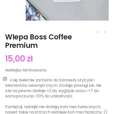
Wlepa Boss Coffee
Premium
15,00
zł
Naklejka
laminowana.
Klei się świetnie zarówno do karoserii, szyb jak i
elementów wewnętrznych. Dodaje powagi lub nie.
Ale na pewno dodaje +2 do wyglądu wozu i +7 do
samopoczucia. I 10% do unikalności.
Pamiętaj: naklejki nie dodają koni mechanicznych,
nawet takie na których widnieje koń mechaniczny ;))