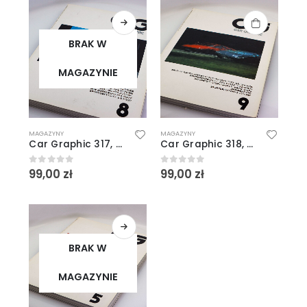
BRAK W
MAGAZYNIE
MAGAZYNY
MAGAZYNY
Car Graphic 317, 8/1987
Car Graphic 318, 9/1987
99,00
zł
99,00
zł
0
out of 5
0
out of 5
BRAK W
MAGAZYNIE