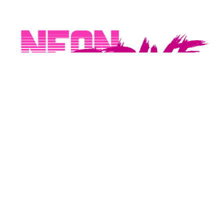
Konto
Moje konto
Rodzaje płatności
Sposoby dostawy
Neon Drive store
O NeonDrive
Regulamin
Polityka prywatności