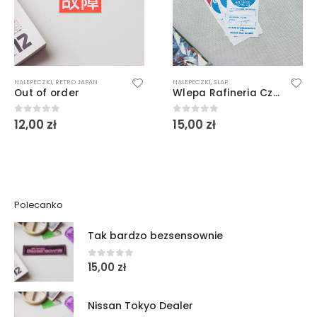
NALEPECZKI
,
RETRO JAPAN
NALEPECZKI
,
SLAP
Out of order
Wlepa Rafineria Czechowice
12,00
zł
15,00
zł
0
out of 5
0
out of 5
Polecanko
Tak bardzo bezsensownie
15,00
zł
0
out of 5
Nissan Tokyo Dealer