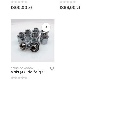
1800,00
zł
1899,00
zł
0
out of 5
0
out of 5
CZĘŚCI DO WOZÓW
Nakrętki do felg SSR M12x1.25 (Nissan)
0
out of 5