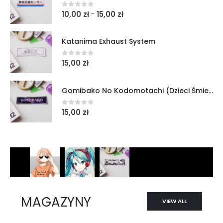
10,00
zł
15,00
zł
–
0
out of 5
Katanima Exhaust System
15,00
zł
0
out of 5
Gomibako No Kodomotachi (Dzieci Śmietników)
15,00
zł
0
out of 5
MAGAZYNY
VIEW ALL