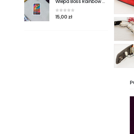
Wlepa Boss Rainbow Mountain Blend
0
out of 5
15,00
zł
P