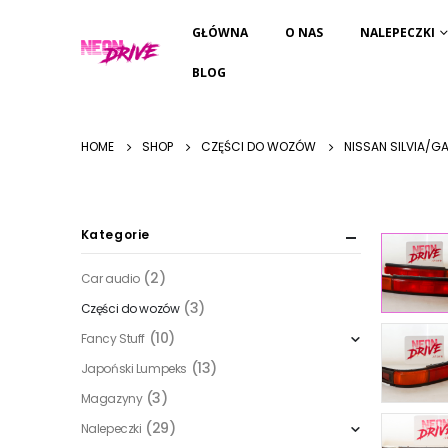
GŁÓWNA
O NAS
NALEPECZKI
BLOG
HOME
SHOP
CZĘŚCI DO WOZÓW
NISSAN SILVIA/GAZ
Kategorie
(2)
Car audio
(3)
Części do wozów
(10)
Fancy Stuff
(13)
Japoński Lumpeks
(3)
Magazyny
(29)
Nalepeczki