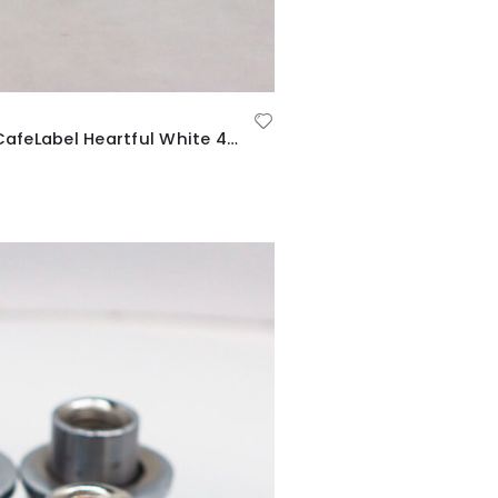
SOLD ! Felgi G-Corporation 14″ cali 4×100 5J ET+45 MovingCafeLabel Heartful White 4szt Made in Japan