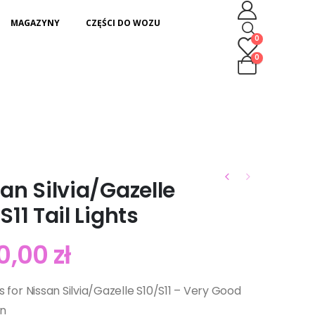
MAGAZYNY
CZĘŚCI DO WOZU
0
0
an Silvia/Gazelle
S11 Tail Lights
0,00
zł
hts for Nissan Silvia/Gazelle S10/S11 – Very Good
on