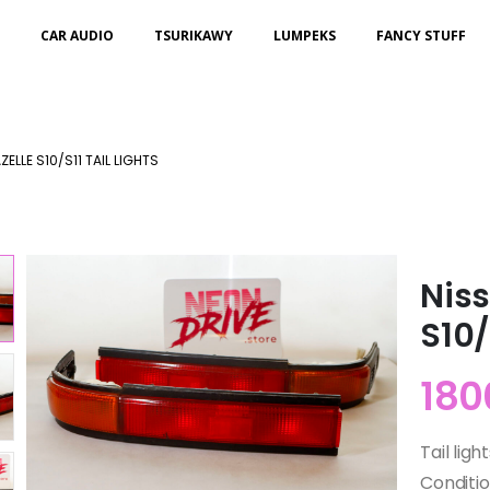
CAR AUDIO
TSURIKAWY
LUMPEKS
FANCY STUFF
ELLE S10/S11 TAIL LIGHTS
Niss
S10/
180
Tail lig
Conditi