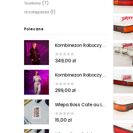
(7)
Tsurikawy
(1)
Uncategorized
Polecane
Kombinezon Roboczy Toyota Corolla
0
out of 5
349,00
zł
Kombinezon Roboczy Mitsubishi
0
out of 5
299,00
zł
Wlepa Boss Cafe au Lait
0
out of 5
15,00
zł