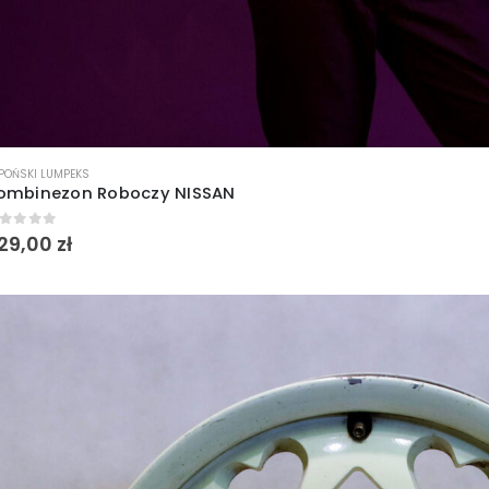
POŃSKI LUMPEKS
ombinezon Roboczy NISSAN
out of 5
29,00
zł