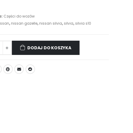
a:
Części do wozów
issan
,
nissan gazelle
,
nissan silvia
,
silvia
,
silvia s10
DODAJ DO KOSZYKA