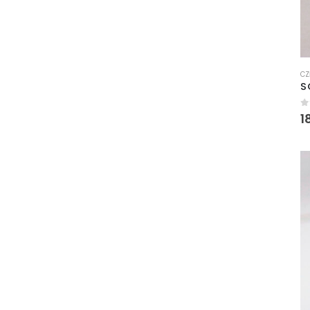
CZ
0
1