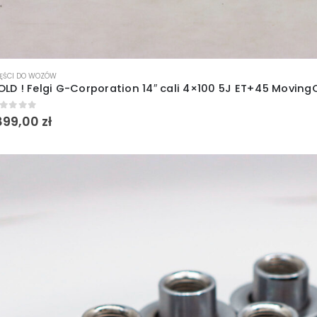
ĘŚCI DO WOZÓW
out of 5
899,00
zł